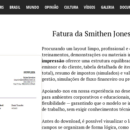
RS
BRASIL
MUNDO
OPINIÃO
CULTURA
VÍDEOS
GALERIA
DOCU
Fatura da Smithen Jone
Procurando um layout limpo, profissional e d
treinamentos, demonstrações ou materiais 
impressão
oferece uma estrutura equilibra
emissor e do cliente, tabela detalhada de ite
total), resumo de impostos (simulados) e val
gestão, simulações de fluxo financeiro ou pr
Apoiando-nos em nossa experiência no des
para ambientes corporativos e educacionais,
flexibilidade — garantindo que o modelo se 
de trabalho, sem exigir conhecimentos técn
Antes do download, é possível visualizar o 
campos se organizam de forma lógica, como 