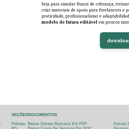
Seja para simular fluxos de cobrança, treina
criar materiais de apoio para freelancers e
praticidade, profissionalismo e adaptabilida
modelo de fatura editável
em poucos min
downloa
SEÇÕES
DOCUMENTOS
t
Pelotas
Baixar Extrato Bancário Em PDF
Extrato
RS
Baixar Conta De Serviços Em DOC
Número 