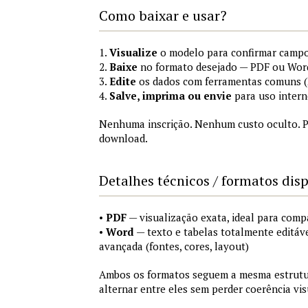
Como baixar e usar?
1.
Visualize
o modelo para confirmar campo
2.
Baixe
no formato desejado — PDF ou Wor
3.
Edite
os dados com ferramentas comuns (M
4.
Salve, imprima ou envie
para uso intern
Nenhuma inscrição. Nenhum custo oculto. P
download.
Detalhes técnicos / formatos dis
•
PDF
— visualização exata, ideal para comp
•
Word
— texto e tabelas totalmente editáve
avançada (fontes, cores, layout)
Ambos os formatos seguem a mesma estrutur
alternar entre eles sem perder coerência vis