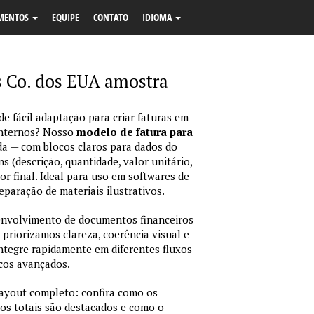
MENTOS
EQUIPE
CONTATO
IDIOMA
s Co. dos EUA amostra
e fácil adaptação para criar faturas em
internos? Nosso
modelo de fatura para
da — com blocos claros para dados do
ns (descrição, quantidade, valor unitário,
or final. Ideal para uso em softwares de
eparação de materiais ilustrativos.
envolvimento de documentos financeiros
 priorizamos clareza, coerência visual e
integre rapidamente em diferentes fluxos
icos avançados.
layout completo: confira como os
os totais são destacados e como o