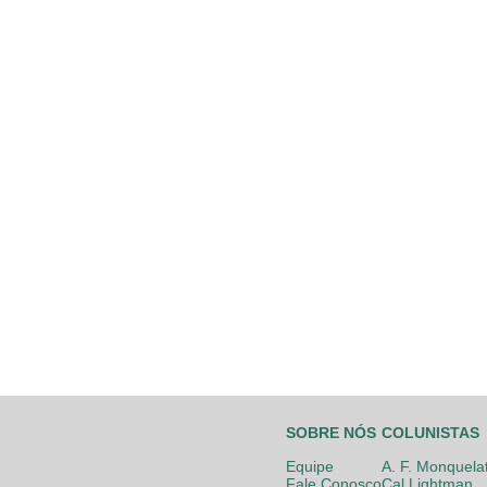
SOBRE NÓS
COLUNISTAS
Equipe
A. F. Monquela
Fale Conosco
Cal Lightman