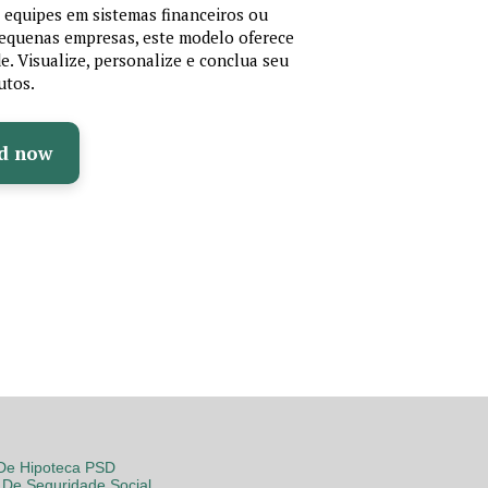
r equipes em sistemas financeiros ou
 pequenas empresas, este modelo oferece
de. Visualize, personalize e conclua seu
utos.
d now
 De Hipoteca PSD
De Seguridade Social