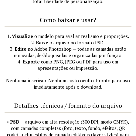
total liberdade de personalização.
Como baixar e usar?
1.
Visualize
o modelo para avaliar realismo e proporções.
2.
Baixe
o arquivo no formato PSD.
3.
Edite
no Adobe Photoshop — todas as camadas estão
nomeadas, desbloqueadas e organizadas por função.
4.
Exporte
como PNG, JPEG ou PDF para uso em
apresentações ou impressão.
Nenhuma inscrição. Nenhum custo oculto. Pronto para uso
imediatamente após o download.
Detalhes técnicos / formato do arquivo
•
PSD
— arquivo em alta resolução (300 DPI, modo CMYK),
com camadas completas (foto, texto, fundo, efeitos, QR
code). Inclui estilos de camada editáveis (layer styles) para