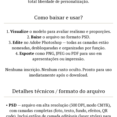
total liberdade de personalização.
Como baixar e usar?
1.
Visualize
o modelo para avaliar realismo e proporções.
2.
Baixe
o arquivo no formato PSD.
3.
Edite
no Adobe Photoshop — todas as camadas estão
nomeadas, desbloqueadas e organizadas por função.
4.
Exporte
como PNG, JPEG ou PDF para uso em
apresentações ou impressão.
Nenhuma inscrição. Nenhum custo oculto. Pronto para uso
imediatamente após o download.
Detalhes técnicos / formato do arquivo
•
PSD
— arquivo em alta resolução (300 DPI, modo CMYK),
com camadas completas (foto, texto, fundo, efeitos, QR
code). Inclui estilos de camada editáveis (layer styles) para