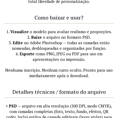
total liberdade de personalização.
Como baixar e usar?
1.
Visualize
o modelo para avaliar realismo e proporções.
2.
Baixe
o arquivo no formato PSD.
3.
Edite
no Adobe Photoshop — todas as camadas estão
nomeadas, desbloqueadas e organizadas por função.
4.
Exporte
como PNG, JPEG ou PDF para uso em
apresentações ou impressão.
Nenhuma inscrição. Nenhum custo oculto. Pronto para uso
imediatamente após o download.
Detalhes técnicos / formato do arquivo
•
PSD
— arquivo em alta resolução (300 DPI, modo CMYK),
com camadas completas (foto, texto, fundo, efeitos, QR
code). Inclui estilos de camada editáveis (layer styles) para