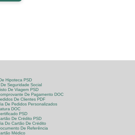
 De Hipoteca PSD
De Seguridade Social
Visto De Viagem PSD
Comprovante De Pagamento DOC
Pedidos De Clientes PDF
fia De Pedidos Personalizados
Fatura DOC
ertificado PSD
Cartão De Crédito PSD
fia Do Cartão De Crédito
Documento De Referência
Cartão Médico