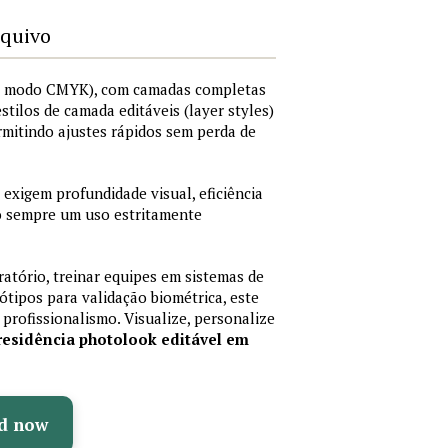
rquivo
I, modo CMYK), com camadas completas
 estilos de camada editáveis (layer styles)
rmitindo ajustes rápidos sem perda de
 exigem profundidade visual, eficiência
do sempre um uso estritamente
ratório, treinar equipes em sistemas de
tipos para validação biométrica, este
 profissionalismo. Visualize, personalize
residência photolook editável em
d now