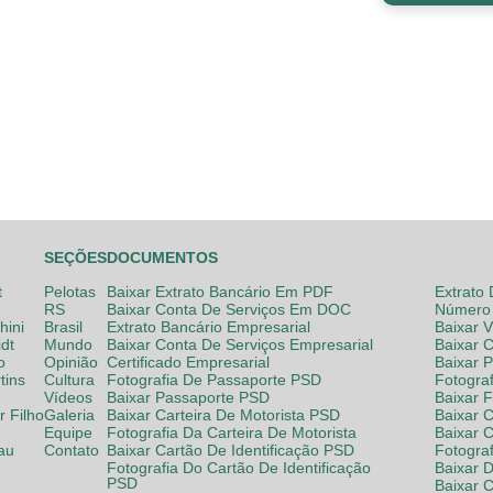
SEÇÕES
DOCUMENTOS
t
Pelotas
Baixar Extrato Bancário Em PDF
Extrato
RS
Baixar Conta De Serviços Em DOC
Número 
hini
Brasil
Extrato Bancário Empresarial
Baixar 
dt
Mundo
Baixar Conta De Serviços Empresarial
Baixar 
o
Opinião
Certificado Empresarial
Baixar 
tins
Cultura
Fotografia De Passaporte PSD
Fotogra
Vídeos
Baixar Passaporte PSD
Baixar 
 Filho
Galeria
Baixar Carteira De Motorista PSD
Baixar C
Equipe
Fotografia Da Carteira De Motorista
Baixar 
lau
Contato
Baixar Cartão De Identificação PSD
Fotogra
Fotografia Do Cartão De Identificação
Baixar 
PSD
Baixar 