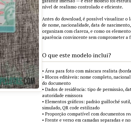
garantir imersão — e este modelo foi estrut
nível de realismo controlado e eficiente.
Antes do download, é possível visualizar o
de nome, nacionalidade, data de nascimento
organizam com clareza, e como os elementos
aparência convincente sem comprometer a fle
O que este modelo inclui?
• Área para foto com máscara realista (bord
• Blocos editáveis: nome completo, nacional
do documento
• Dados de residência: tipo de permissão, da
autoridade emissora
• Elementos gráficos: padrão guilloché sutil
simulado, QR code estilizado
• Proporção compatível com documentos reai
• Frente e verso em camadas separadas e n