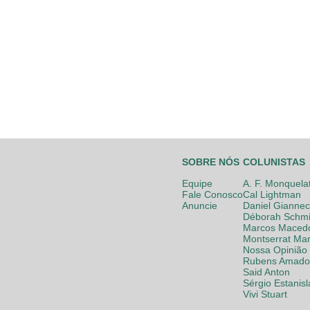
SOBRE NÓS
COLUNISTAS
Equipe
A. F. Monquela
Fale Conosco
Cal Lightman
Anuncie
Daniel Giannec
Déborah Schmi
Marcos Maced
Montserrat Mar
Nossa Opinião
Rubens Amador
Said Anton
Sérgio Estanis
Vivi Stuart