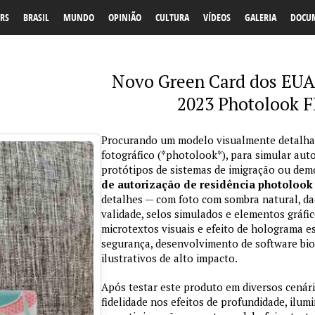
RS
BRASIL
MUNDO
OPINIÃO
CULTURA
VÍDEOS
GALERIA
DOCU
Novo Green Card dos EUA
2023 Photolook 
Procurando um modelo visualmente detalhado
fotográfico (*photolook*), para simular aut
protótipos de sistemas de imigração ou de
de autorização de residência photolook
detalhes — com foto com sombra natural, d
validade, selos simulados e elementos gráfi
microtextos visuais e efeito de holograma es
segurança, desenvolvimento de software bio
ilustrativos de alto impacto.
Após testar este produto em diversos cenár
fidelidade nos efeitos de profundidade, ilum