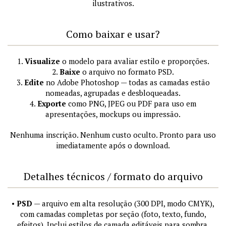
ilustrativos.
Como baixar e usar?
1.
Visualize
o modelo para avaliar estilo e proporções.
2.
Baixe
o arquivo no formato PSD.
3.
Edite
no Adobe Photoshop — todas as camadas estão
nomeadas, agrupadas e desbloqueadas.
4.
Exporte
como PNG, JPEG ou PDF para uso em
apresentações, mockups ou impressão.
Nenhuma inscrição. Nenhum custo oculto. Pronto para uso
imediatamente após o download.
Detalhes técnicos / formato do arquivo
•
PSD
— arquivo em alta resolução (300 DPI, modo CMYK),
com camadas completas por seção (foto, texto, fundo,
efeitos). Inclui estilos de camada editáveis para sombra,