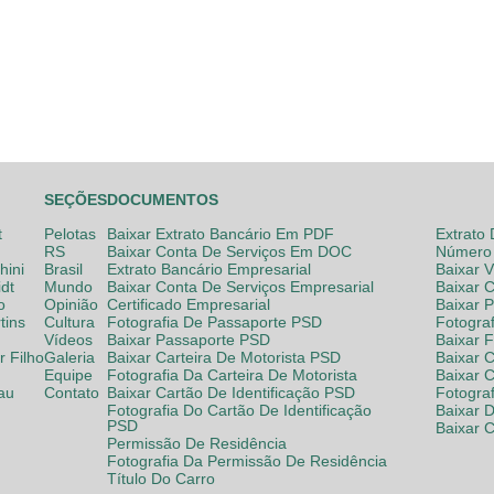
SEÇÕES
DOCUMENTOS
t
Pelotas
Baixar Extrato Bancário Em PDF
Extrato
RS
Baixar Conta De Serviços Em DOC
Número 
hini
Brasil
Extrato Bancário Empresarial
Baixar 
dt
Mundo
Baixar Conta De Serviços Empresarial
Baixar 
o
Opinião
Certificado Empresarial
Baixar 
tins
Cultura
Fotografia De Passaporte PSD
Fotogra
Vídeos
Baixar Passaporte PSD
Baixar 
 Filho
Galeria
Baixar Carteira De Motorista PSD
Baixar C
Equipe
Fotografia Da Carteira De Motorista
Baixar 
lau
Contato
Baixar Cartão De Identificação PSD
Fotogra
Fotografia Do Cartão De Identificação
Baixar 
PSD
Baixar 
Permissão De Residência
Fotografia Da Permissão De Residência
Título Do Carro