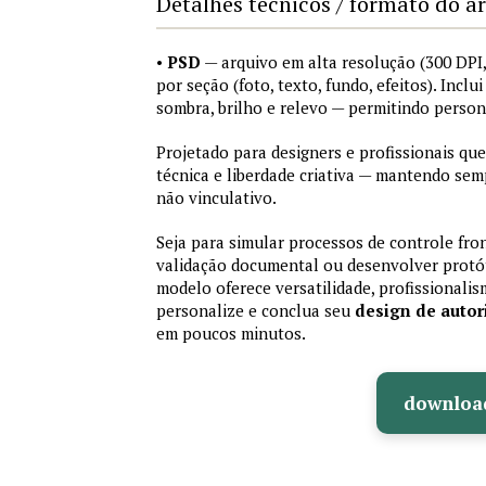
Detalhes técnicos / formato do a
•
PSD
— arquivo em alta resolução (300 DP
por seção (foto, texto, fundo, efeitos). Inclu
sombra, brilho e relevo — permitindo perso
Projetado para designers e profissionais que
técnica e liberdade criativa — mantendo sem
não vinculativo.
Seja para simular processos de controle fron
validação documental ou desenvolver protót
modelo oferece versatilidade, profissionalis
personalize e conclua seu
design de auto
em poucos minutos.
downloa