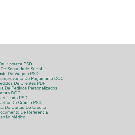
 De Hipoteca PSD
De Seguridade Social
Visto De Viagem PSD
Comprovante De Pagamento DOC
Pedidos De Clientes PDF
fia De Pedidos Personalizados
Fatura DOC
ertificado PSD
Cartão De Crédito PSD
fia Do Cartão De Crédito
Documento De Referência
Cartão Médico