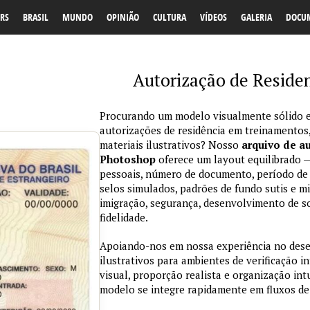
RS
BRASIL
MUNDO
OPINIÃO
CULTURA
VÍDEOS
GALERIA
DOCU
Autorização de Residen
Procurando um modelo visualmente sólido e
autorizações de residência em treinamentos
materiais ilustrativos? Nosso
arquivo de a
Photoshop
oferece um layout equilibrado —
pessoais, número de documento, período de 
selos simulados, padrões de fundo sutis e mi
imigração, segurança, desenvolvimento de so
fidelidade.
Apoiando-nos em nossa experiência no des
ilustrativos para ambientes de verificação i
visual, proporção realista e organização in
modelo se integre rapidamente em fluxos de 