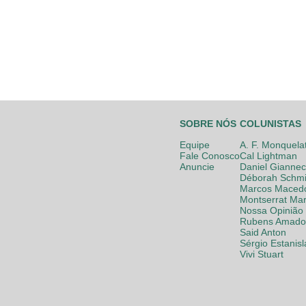
SOBRE NÓS
COLUNISTAS
Equipe
A. F. Monquela
Fale Conosco
Cal Lightman
Anuncie
Daniel Giannec
Déborah Schmi
Marcos Maced
Montserrat Mar
Nossa Opinião
Rubens Amador
Said Anton
Sérgio Estanis
Vivi Stuart