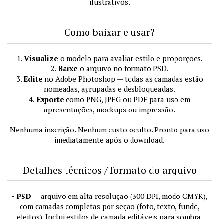
ilustrativos.
Como baixar e usar?
1.
Visualize
o modelo para avaliar estilo e proporções.
2.
Baixe
o arquivo no formato PSD.
3.
Edite
no Adobe Photoshop — todas as camadas estão
nomeadas, agrupadas e desbloqueadas.
4.
Exporte
como PNG, JPEG ou PDF para uso em
apresentações, mockups ou impressão.
Nenhuma inscrição. Nenhum custo oculto. Pronto para uso
imediatamente após o download.
Detalhes técnicos / formato do arquivo
•
PSD
— arquivo em alta resolução (300 DPI, modo CMYK),
com camadas completas por seção (foto, texto, fundo,
efeitos). Inclui estilos de camada editáveis para sombra,