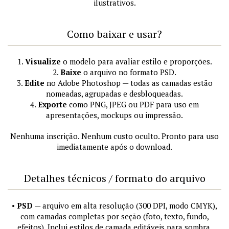
ilustrativos.
Como baixar e usar?
1.
Visualize
o modelo para avaliar estilo e proporções.
2.
Baixe
o arquivo no formato PSD.
3.
Edite
no Adobe Photoshop — todas as camadas estão
nomeadas, agrupadas e desbloqueadas.
4.
Exporte
como PNG, JPEG ou PDF para uso em
apresentações, mockups ou impressão.
Nenhuma inscrição. Nenhum custo oculto. Pronto para uso
imediatamente após o download.
Detalhes técnicos / formato do arquivo
•
PSD
— arquivo em alta resolução (300 DPI, modo CMYK),
com camadas completas por seção (foto, texto, fundo,
efeitos). Inclui estilos de camada editáveis para sombra,