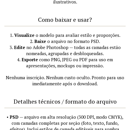
ilustrativos.
Como baixar e usar?
1.
Visualize
o modelo para avaliar estilo e proporções.
2.
Baixe
o arquivo no formato PSD.
3.
Edite
no Adobe Photoshop — todas as camadas estão
nomeadas, agrupadas e desbloqueadas.
4.
Exporte
como PNG, JPEG ou PDF para uso em
apresentações, mockups ou impressão.
Nenhuma inscrição. Nenhum custo oculto. Pronto para uso
imediatamente após o download.
Detalhes técnicos / formato do arquivo
•
PSD
— arquivo em alta resolução (300 DPI, modo CMYK),
com camadas completas por seção (foto, texto, fundo,
efeitos). Inclui estilos de camada editáveis para sombra,