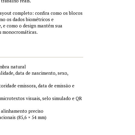
trabalho reais.
layout completo: confira como os blocos
mo os dados biométricos e
, e como o design mantém sua
ou monocromáticas.
ombra natural
idade, data de nascimento, sexo,
toridade emissora, data de emissão e
 microtextos visuais, selo simulado e QR
 alinhamento preciso
cionais (85,6 × 54 mm)