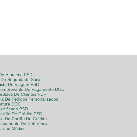
 De Hipoteca PSD
De Seguridade Social
Visto De Viagem PSD
Comprovante De Pagamento DOC
Pedidos De Clientes PDF
fia De Pedidos Personalizados
Fatura DOC
ertificado PSD
Cartão De Crédito PSD
fia Do Cartão De Crédito
Documento De Referência
Cartão Médico