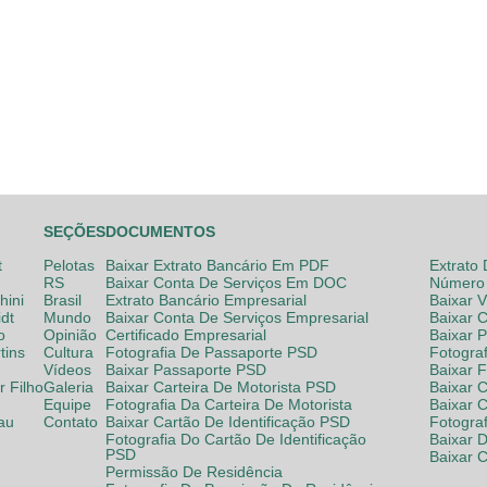
SEÇÕES
DOCUMENTOS
t
Pelotas
Baixar Extrato Bancário Em PDF
Extrato
RS
Baixar Conta De Serviços Em DOC
Número 
hini
Brasil
Extrato Bancário Empresarial
Baixar 
dt
Mundo
Baixar Conta De Serviços Empresarial
Baixar 
o
Opinião
Certificado Empresarial
Baixar 
tins
Cultura
Fotografia De Passaporte PSD
Fotogra
Vídeos
Baixar Passaporte PSD
Baixar 
 Filho
Galeria
Baixar Carteira De Motorista PSD
Baixar C
Equipe
Fotografia Da Carteira De Motorista
Baixar 
lau
Contato
Baixar Cartão De Identificação PSD
Fotogra
Fotografia Do Cartão De Identificação
Baixar 
PSD
Baixar 
Permissão De Residência