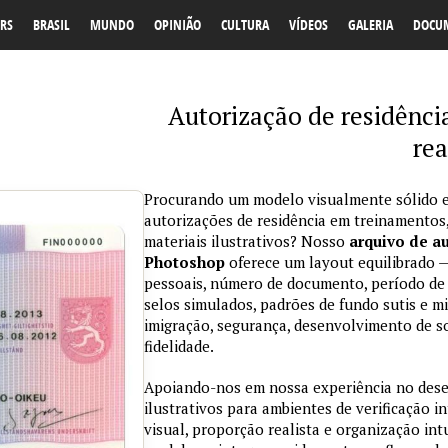
RS
BRASIL
MUNDO
OPINIÃO
CULTURA
VÍDEOS
GALERIA
DOCU
Autorização de residênci
rea
Procurando um modelo visualmente sólido e
autorizações de residência em treinamentos
materiais ilustrativos? Nosso
arquivo de a
Photoshop
oferece um layout equilibrado —
pessoais, número de documento, período de 
selos simulados, padrões de fundo sutis e mi
imigração, segurança, desenvolvimento de so
fidelidade.
Apoiando-nos em nossa experiência no des
ilustrativos para ambientes de verificação i
visual, proporção realista e organização in