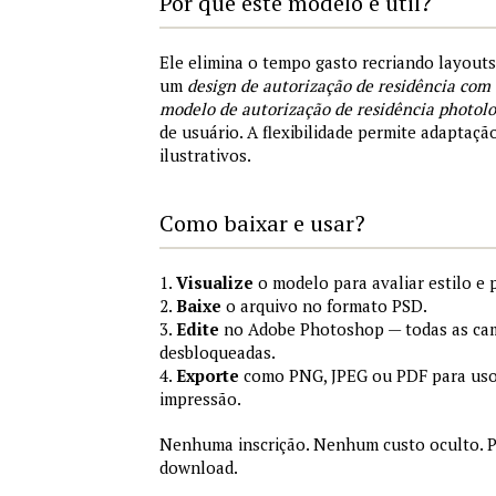
Por que este modelo é útil?
Ele elimina o tempo gasto recriando layout
um
design de autorização de residência com
modelo de autorização de residência photolo
de usuário. A flexibilidade permite adaptaçã
ilustrativos.
Como baixar e usar?
1.
Visualize
o modelo para avaliar estilo e 
2.
Baixe
o arquivo no formato PSD.
3.
Edite
no Adobe Photoshop — todas as cam
desbloqueadas.
4.
Exporte
como PNG, JPEG ou PDF para uso
impressão.
Nenhuma inscrição. Nenhum custo oculto. P
download.