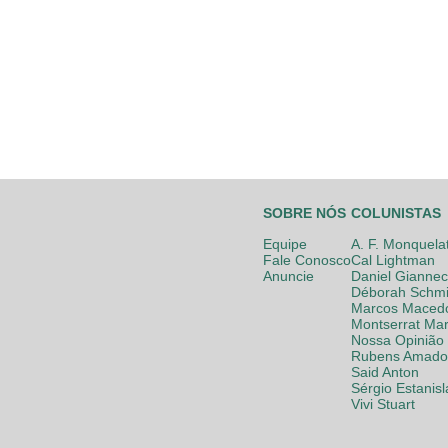
SOBRE NÓS
COLUNISTAS
Equipe
A. F. Monquela
Fale Conosco
Cal Lightman
Anuncie
Daniel Giannec
Déborah Schmi
Marcos Maced
Montserrat Mar
Nossa Opinião
Rubens Amador
Said Anton
Sérgio Estanis
Vivi Stuart