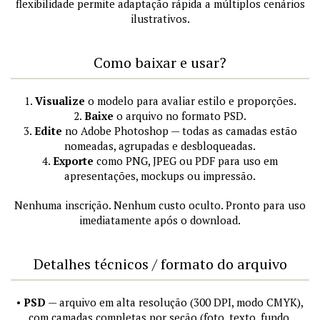
flexibilidade permite adaptação rápida a múltiplos cenários
ilustrativos.
Como baixar e usar?
1.
Visualize
o modelo para avaliar estilo e proporções.
2.
Baixe
o arquivo no formato PSD.
3.
Edite
no Adobe Photoshop — todas as camadas estão
nomeadas, agrupadas e desbloqueadas.
4.
Exporte
como PNG, JPEG ou PDF para uso em
apresentações, mockups ou impressão.
Nenhuma inscrição. Nenhum custo oculto. Pronto para uso
imediatamente após o download.
Detalhes técnicos / formato do arquivo
•
PSD
— arquivo em alta resolução (300 DPI, modo CMYK),
com camadas completas por seção (foto, texto, fundo,