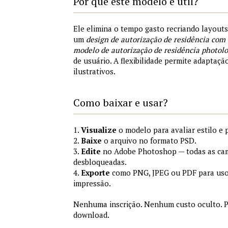
Por que este modelo é útil?
Ele elimina o tempo gasto recriando layout
um
design de autorização de residência com
modelo de autorização de residência photolo
de usuário. A flexibilidade permite adaptaçã
ilustrativos.
Como baixar e usar?
1.
Visualize
o modelo para avaliar estilo e 
2.
Baixe
o arquivo no formato PSD.
3.
Edite
no Adobe Photoshop — todas as cam
desbloqueadas.
4.
Exporte
como PNG, JPEG ou PDF para uso
impressão.
Nenhuma inscrição. Nenhum custo oculto. P
download.