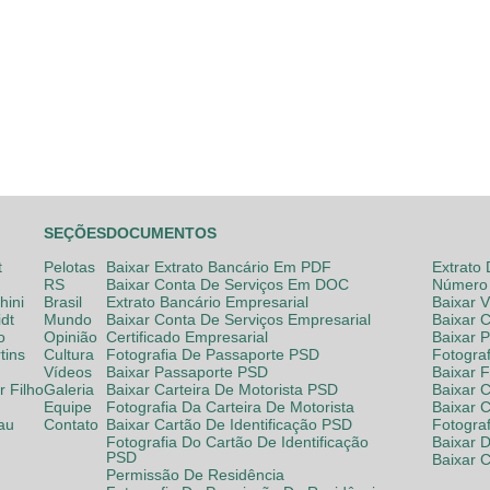
SEÇÕES
DOCUMENTOS
t
Pelotas
Baixar Extrato Bancário Em PDF
Extrato
RS
Baixar Conta De Serviços Em DOC
Número 
hini
Brasil
Extrato Bancário Empresarial
Baixar 
dt
Mundo
Baixar Conta De Serviços Empresarial
Baixar 
o
Opinião
Certificado Empresarial
Baixar 
tins
Cultura
Fotografia De Passaporte PSD
Fotogra
Vídeos
Baixar Passaporte PSD
Baixar 
 Filho
Galeria
Baixar Carteira De Motorista PSD
Baixar C
Equipe
Fotografia Da Carteira De Motorista
Baixar 
lau
Contato
Baixar Cartão De Identificação PSD
Fotogra
Fotografia Do Cartão De Identificação
Baixar 
PSD
Baixar 
Permissão De Residência