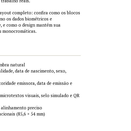
trabalho reais.
layout completo: confira como os blocos
mo os dados biométricos e
, e como o design mantém sua
ou monocromáticas.
ombra natural
idade, data de nascimento, sexo,
toridade emissora, data de emissão e
 microtextos visuais, selo simulado e QR
 alinhamento preciso
cionais (85,6 × 54 mm)