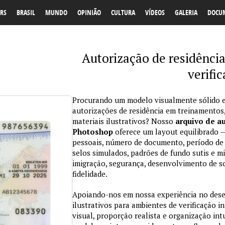
RS
BRASIL
MUNDO
OPINIÃO
CULTURA
VÍDEOS
GALERIA
DOCU
Autorização de residência
verifi
Procurando um modelo visualmente sólido e
autorizações de residência em treinamentos
materiais ilustrativos? Nosso
arquivo de a
Photoshop
oferece um layout equilibrado —
pessoais, número de documento, período de 
selos simulados, padrões de fundo sutis e mi
imigração, segurança, desenvolvimento de so
fidelidade.
Apoiando-nos em nossa experiência no des
ilustrativos para ambientes de verificação i
visual, proporção realista e organização in