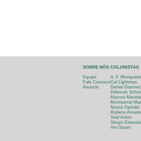
SOBRE NÓS
COLUNISTAS
Equipe
A. F. Monquela
Fale Conosco
Cal Lightman
Anuncie
Daniel Giannec
Déborah Schmi
Marcos Maced
Montserrat Mar
Nossa Opinião
Rubens Amador
Said Anton
Sérgio Estanis
Vivi Stuart