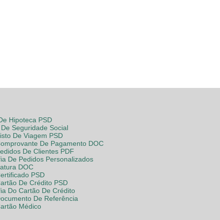
 De Hipoteca PSD
De Seguridade Social
Visto De Viagem PSD
Comprovante De Pagamento DOC
Pedidos De Clientes PDF
fia De Pedidos Personalizados
Fatura DOC
ertificado PSD
Cartão De Crédito PSD
fia Do Cartão De Crédito
Documento De Referência
Cartão Médico