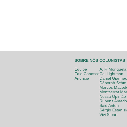
SOBRE NÓS
COLUNISTAS
Equipe
A. F. Monquela
Fale Conosco
Cal Lightman
Anuncie
Daniel Giannec
Déborah Schmi
Marcos Maced
Montserrat Mar
Nossa Opinião
Rubens Amador
Said Anton
Sérgio Estanis
Vivi Stuart