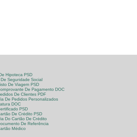
 De Hipoteca PSD
De Seguridade Social
Visto De Viagem PSD
Comprovante De Pagamento DOC
Pedidos De Clientes PDF
fia De Pedidos Personalizados
Fatura DOC
ertificado PSD
Cartão De Crédito PSD
fia Do Cartão De Crédito
Documento De Referência
Cartão Médico