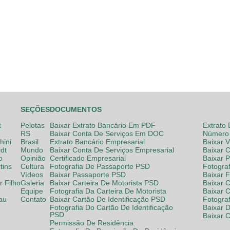
SEÇÕES
DOCUMENTOS
t
Pelotas
Baixar Extrato Bancário Em PDF
Extrato
RS
Baixar Conta De Serviços Em DOC
Número 
hini
Brasil
Extrato Bancário Empresarial
Baixar 
dt
Mundo
Baixar Conta De Serviços Empresarial
Baixar 
o
Opinião
Certificado Empresarial
Baixar 
tins
Cultura
Fotografia De Passaporte PSD
Fotogra
Vídeos
Baixar Passaporte PSD
Baixar 
 Filho
Galeria
Baixar Carteira De Motorista PSD
Baixar C
Equipe
Fotografia Da Carteira De Motorista
Baixar 
lau
Contato
Baixar Cartão De Identificação PSD
Fotogra
Fotografia Do Cartão De Identificação
Baixar 
PSD
Baixar 
Permissão De Residência