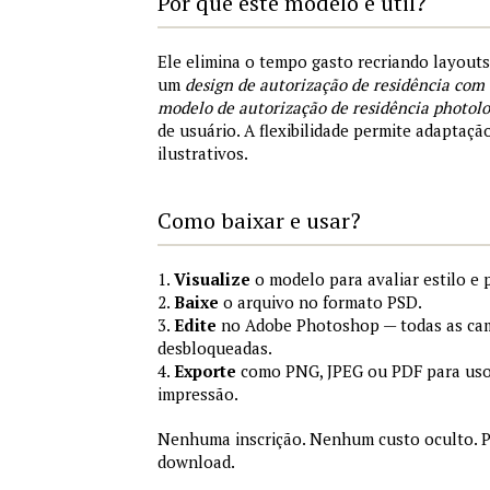
Por que este modelo é útil?
Ele elimina o tempo gasto recriando layout
um
design de autorização de residência com
modelo de autorização de residência photolo
de usuário. A flexibilidade permite adaptaçã
ilustrativos.
Como baixar e usar?
1.
Visualize
o modelo para avaliar estilo e 
2.
Baixe
o arquivo no formato PSD.
3.
Edite
no Adobe Photoshop — todas as cam
desbloqueadas.
4.
Exporte
como PNG, JPEG ou PDF para uso
impressão.
Nenhuma inscrição. Nenhum custo oculto. P
download.