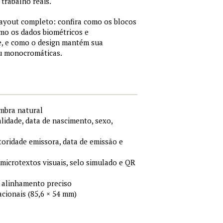
trabalho reais.
layout completo: confira como os blocos
mo os dados biométricos e
, e como o design mantém sua
ou monocromáticas.
ombra natural
idade, data de nascimento, sexo,
toridade emissora, data de emissão e
 microtextos visuais, selo simulado e QR
 alinhamento preciso
cionais (85,6 × 54 mm)