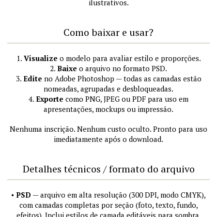
ilustrativos.
Como baixar e usar?
1.
Visualize
o modelo para avaliar estilo e proporções.
2.
Baixe
o arquivo no formato PSD.
3.
Edite
no Adobe Photoshop — todas as camadas estão
nomeadas, agrupadas e desbloqueadas.
4.
Exporte
como PNG, JPEG ou PDF para uso em
apresentações, mockups ou impressão.
Nenhuma inscrição. Nenhum custo oculto. Pronto para uso
imediatamente após o download.
Detalhes técnicos / formato do arquivo
•
PSD
— arquivo em alta resolução (300 DPI, modo CMYK),
com camadas completas por seção (foto, texto, fundo,
efeitos). Inclui estilos de camada editáveis para sombra,