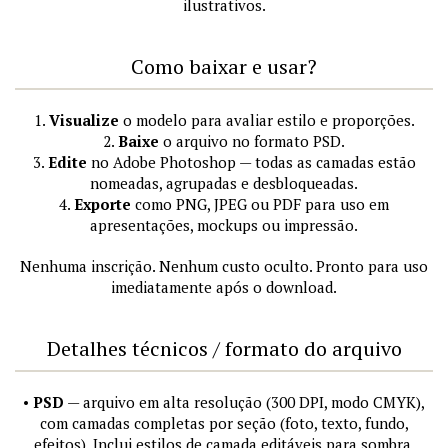
ilustrativos.
Como baixar e usar?
1.
Visualize
o modelo para avaliar estilo e proporções.
2.
Baixe
o arquivo no formato PSD.
3.
Edite
no Adobe Photoshop — todas as camadas estão
nomeadas, agrupadas e desbloqueadas.
4.
Exporte
como PNG, JPEG ou PDF para uso em
apresentações, mockups ou impressão.
Nenhuma inscrição. Nenhum custo oculto. Pronto para uso
imediatamente após o download.
Detalhes técnicos / formato do arquivo
•
PSD
— arquivo em alta resolução (300 DPI, modo CMYK),
com camadas completas por seção (foto, texto, fundo,
efeitos). Inclui estilos de camada editáveis para sombra,