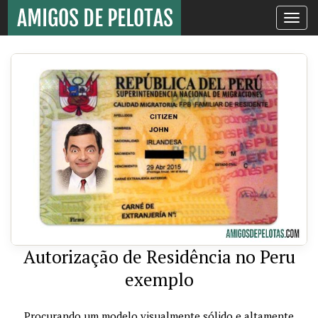
Toggle
navigati
Autorização de Residência no Peru
exemplo
Procurando um modelo visualmente sólido e altamente