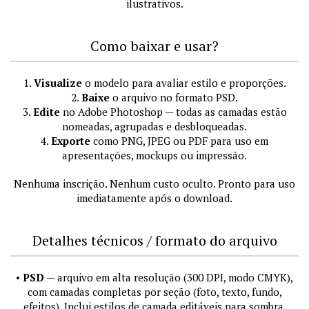
ilustrativos.
Como baixar e usar?
1.
Visualize
o modelo para avaliar estilo e proporções.
2.
Baixe
o arquivo no formato PSD.
3.
Edite
no Adobe Photoshop — todas as camadas estão
nomeadas, agrupadas e desbloqueadas.
4.
Exporte
como PNG, JPEG ou PDF para uso em
apresentações, mockups ou impressão.
Nenhuma inscrição. Nenhum custo oculto. Pronto para uso
imediatamente após o download.
Detalhes técnicos / formato do arquivo
•
PSD
— arquivo em alta resolução (300 DPI, modo CMYK),
com camadas completas por seção (foto, texto, fundo,
efeitos). Inclui estilos de camada editáveis para sombra,