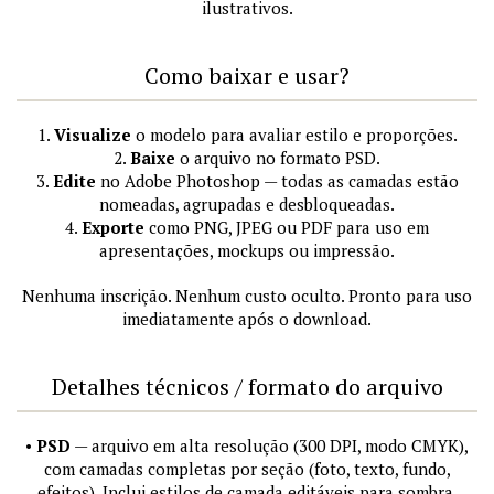
ilustrativos.
Como baixar e usar?
1.
Visualize
o modelo para avaliar estilo e proporções.
2.
Baixe
o arquivo no formato PSD.
3.
Edite
no Adobe Photoshop — todas as camadas estão
nomeadas, agrupadas e desbloqueadas.
4.
Exporte
como PNG, JPEG ou PDF para uso em
apresentações, mockups ou impressão.
Nenhuma inscrição. Nenhum custo oculto. Pronto para uso
imediatamente após o download.
Detalhes técnicos / formato do arquivo
•
PSD
— arquivo em alta resolução (300 DPI, modo CMYK),
com camadas completas por seção (foto, texto, fundo,
efeitos). Inclui estilos de camada editáveis para sombra,