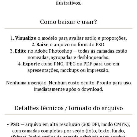
ilustrativos.
Como baixar e usar?
1.
Visualize
o modelo para avaliar estilo e proporções.
2.
Baixe
o arquivo no formato PSD.
3.
Edite
no Adobe Photoshop — todas as camadas estão
nomeadas, agrupadas e desbloqueadas.
4.
Exporte
como PNG, JPEG ou PDF para uso em
apresentações, mockups ou impressão.
Nenhuma inscrição. Nenhum custo oculto. Pronto para uso
imediatamente após o download.
Detalhes técnicos / formato do arquivo
•
PSD
— arquivo em alta resolução (300 DPI, modo CMYK),
com camadas completas por seção (foto, texto, fundo,
efeitos). Inclui estilos de camada editáveis para sombra,