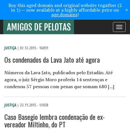
Buy this aged domain and original website togather (2
×
in 1) — now available at a highly affordable price on
age.domains
!
Toggle
navigati
JUSTIÇA
| 07.12.2015 - 16H59
Os condenados da Lava Jato até agora
Números da Lava Jato, publicados pelo Estadão. Até
agora, o juiz Sérgio Moro proferiu 14 sentenças e
condenou 57 pessoas com penas que somam 680 [...]
JUSTIÇA
| 23.11.2015 - 17H38
Caso Basegio lembra condenação de ex-
vereador Miltinho, do PT