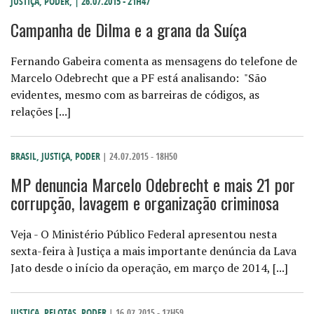
JUSTIÇA
,
PODER
,
| 26.07.2015 - 21H47
Campanha de Dilma e a grana da Suíça
Fernando Gabeira comenta as mensagens do telefone de
Marcelo Odebrecht que a PF está analisando: "São
evidentes, mesmo com as barreiras de códigos, as
relações [...]
BRASIL
,
JUSTIÇA
,
PODER
| 24.07.2015 - 18H50
MP denuncia Marcelo Odebrecht e mais 21 por
corrupção, lavagem e organização criminosa
Veja - O Ministério Público Federal apresentou nesta
sexta-feira à Justiça a mais importante denúncia da Lava
Jato desde o início da operação, em março de 2014, [...]
JUSTIÇA
,
PELOTAS
,
PODER
| 16.07.2015 - 17H59